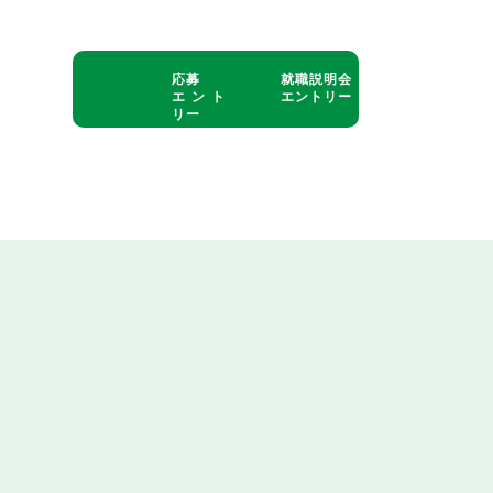
応募
就職説明会
エント
エントリー
リー