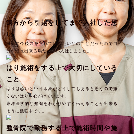
遠方から引越をしてまで入社した思
い
鍼灸に今後力を入れていきたいとのことだったので自
分が成長出来る場だと思い入社しました。
はり施術をする上で大切にしている
こと
はりは恐いという印象がどうしてもあると思うので痛
くないはりを心がけています。
東洋医学的な知識をわかりやすく伝えることが出来る
ように勉強中です。
整骨院で勤務する上で施術時間や施