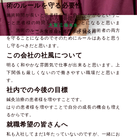
術のルールを守る必要性
施術時間が長いと患者様の体に負担がかかるというこ
にじいろ接骨院古賀院
とと患者様の時間をその分奪うことになると思いま
大賀三保
先生
す。施術のルールを守ることで患者様と施術者の両方
こころ医療福祉専門学校 鍼灸科
を守ることになるのでそのためにルールはあると思う
し守るべきだと思います。
この会社の社風について
明るく和やかな雰囲気で仕事が出来ると思います。上
下関係も厳しくないので働きやすい職場だと思いま
す。
社内での今後の目標
鍼灸治療の患者様を増やすことです。
はりの患者様を増やすことで自分の成長の機会も増え
るからです。
就職希望の皆さんへ
私も入社してまだ1年たっていないのですが、一緒にお