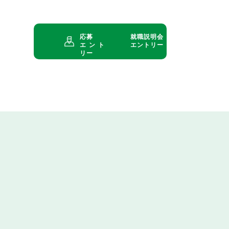
応募
就職説明会
エント
エントリー
リー