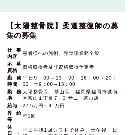
【太陽整骨院】柔道整復師の募
集の募集
仕事
患者様への施術、整骨院業務全般
内容
応募
資格取得者及び資格取得予定者
資格
勤務
平日9：00～13：00、16：00～20：
時間
00 土9：00～13：00
勤務
太陽整骨院 茶山院 福岡県福岡市城南
地
区茶山１丁目７−６ サニー茶山店
給与
27.5万円～41万円
昇給
年1回
等
休
平日午後1回シフトで休み、土午後、日
日・